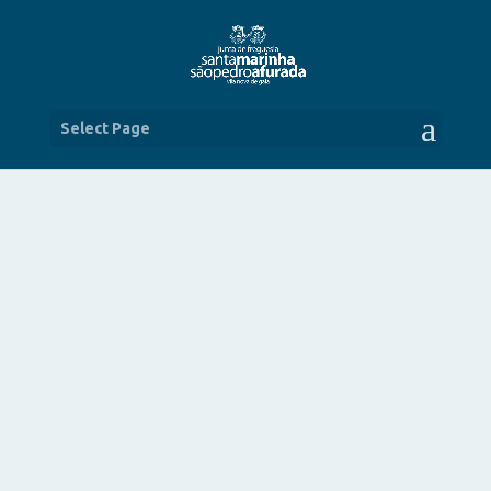
Select Page
ROTEIRO AO CENTRO HISTÓRICO E
CAIS DA AFURADA NO SEU ÚLTIMO
DIA
MAI 16, 2016
|
NOTÍCIAS