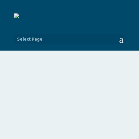
Select Page
NOTÍCIAS