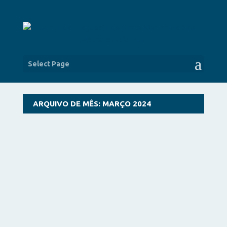
Select Page
ARQUIVO DE MÊS:
MARÇO 2024
Realizou-se ontem, a evocação do trágico dia 27
de fevereiro de 1892, em que 37 pescadores da...