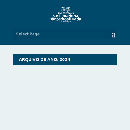
Select Page
ARQUIVO DE ANO:
2024