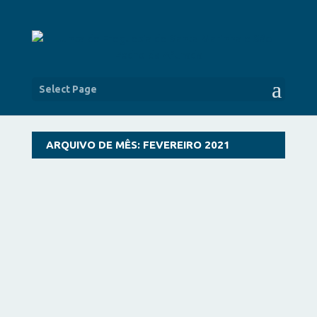
Select Page
ARQUIVO DE MÊS:
FEVEREIRO 2021
A exemplo dos anos anteriores, a Junta de
Freguesia de Santa Marinha e São Pedro da
Afurada...