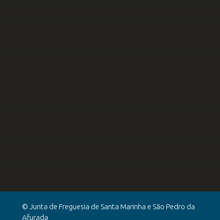
2ª a 6ª: 9h00-12h30 e 13h30-17h00
acaosocial(a)santamarinhaeafurada.pt *
© Junta de Freguesia de Santa Marinha e São Pedro da
Afurada