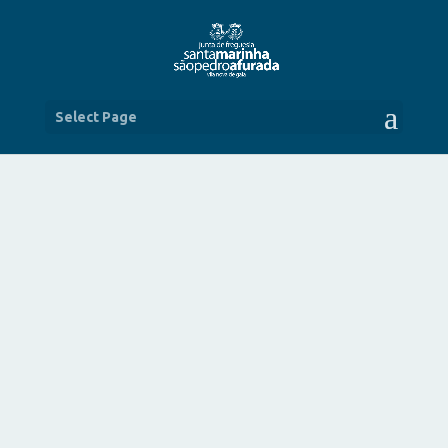
Select Page
RECONHECIMENTO AO
BASQUETEBOL FEMININO DO
SPORTING CLUBE DE COIMBRÕES
JUN 25, 2025
|
NOTÍCIAS