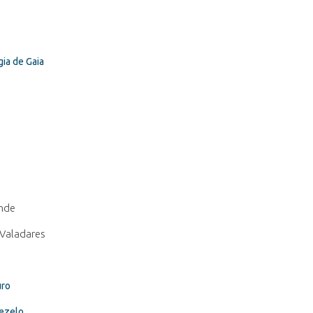
ia de Gaia
onde
 Valadares
uro
xezelo