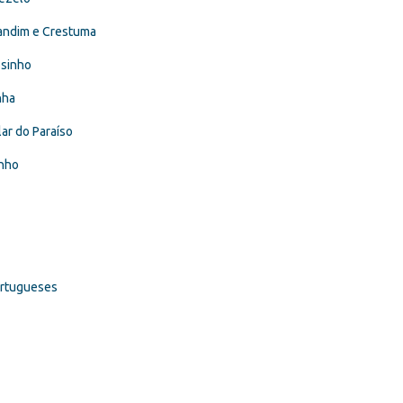
Sandim e Crestuma
osinho
nha
ar do Paraíso
inho
ortugueses