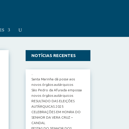
ES
NOTÍCIAS RECENTES
..
Santa Marinha dá posse aos
novos órgãos autárquicos
São Pedro da Afurada empossa
novos órgãos autárquicos
RESULTADO DAS ELEIÇÕES
AUTÁRQUICAS 2025
CELEBRAÇÕES EM HONRA DO
SENHOR DA VERA CRUZ –
CANDAL
FESTAS DO SENHOR DOS