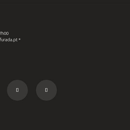
17h00
furada.pt *