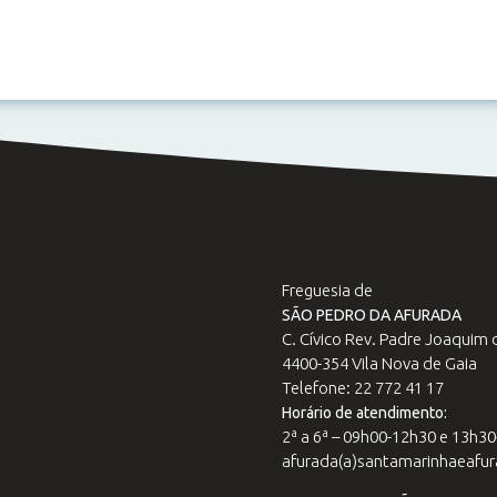
Freguesia de
SÃO PEDRO DA AFURADA
C. Cívico Rev. Padre Joaquim d
4400-354 Vila Nova de Gaia
Telefone: 22 772 41 17
Horário de atendimento:
2ª a 6ª – 09h00-12h30 e 13h3
afurada(a)santamarinhaeafur