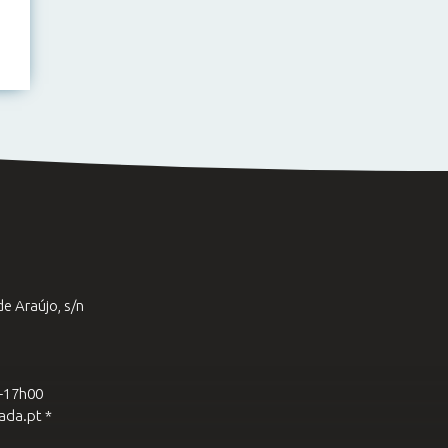
e Araújo, s/n
0-17h00
ada.pt *