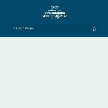
Select Page
“HÁ PEIXE!” NA AFURADA
NOV 19, 2016
|
NOTÍCIAS