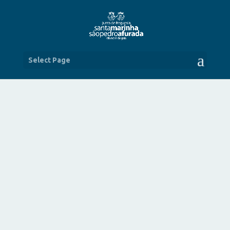
Select Page
ENCERRAMENTO COM NOITE DE
CULTURA
COMEMORAÇÕES DO 25 DE ABRIL
ABR 30, 2015
|
NOTÍCIAS