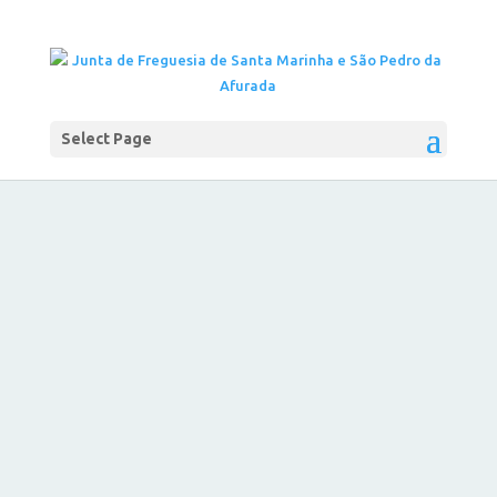
Select Page
COMEMORAÇÕES DOS 49 ANOS DO 25 DE ABRIL
ABR 28, 2023
|
NOTÍCIAS
Como é já tradição nas comemorações do 25 de
Abril, organizadas pela Junta de Freguesia de
Santa Marinha e São Pedro da Afurada, o
Concerto da Liberdade, pela Sociedade Musical
1º d’Agosto, abriu as festividades deste ano.