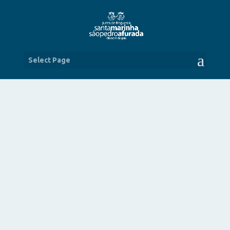
Select Page
AS FESTAS DE SÃO PEDRO DA
AFURADA SÃO FÉ, COR E ALEGRIA
JUL 6, 2023
|
NOTÍCIAS