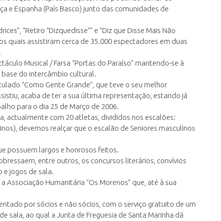
nça e Espanha (País Basco) junto das comunidades de
ices”, “Retiro “Dizquedisse”” e “Diz que Disse Mais Não
aos quais assistiram cerca de 35.000 espectadores em duas
.
táculo Musical / Farsa “Portas do Paraíso” mantendo-se à
 base do intercâmbio cultural.
titulado “Como Gente Grande”, que teve o seu melhor
sistiu, acaba de ter a sua última representação, estando já
alho para o dia 25 de Março de 2006.
a, actualmente com 20 atletas, divididos nos escalões:
linos), devemos realçar que o escalão de Seniores masculinos
e possuem largos e honrosos feitos.
sobressaem, entre outros, os concursos literários, convívios
 e jogos de sala.
 a Associação Humanitária “Os Morenos” que, até à sua
entado por sócios e não sócios, com o serviço gratuito de um
 de sala, ao qual a Junta de Freguesia de Santa Marinha dá