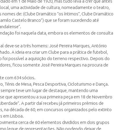
ndado em 1 de Maio de 1920, mas tudo leva a crer que antes
 local, uma actividade de cultura, nomeadamente o teatro,
 nomes de: (Clube Dramático “os íntimos”, Clube Dramático
Camilo Castelo Branco”) que se foram sucedendo até
andalense”.
undação foi naquela data, embora os elementos de consulta
l deve-se a três homens: José Pereira Marques, António
do. A ideia era criar um Clube para a prática de futebol,
 foi possível a aquisição do terreno respectivo. Depois do
dores, ficou somente José Pereira Marques na procura de
te com 634 sócios.
ro, Ténis de Mesa, Pesca Desportiva, Cicloturismo e Dança.
ro sempre teve um lugar de destaque, mantendo uma
e-se que apresentou a sua primeira peça em 18 de Novembro
iberdade”. A partir daí recebeu já primeiros prémios de
ais, na década de 60, em concursos organizados pelo extinto
ais em Lisboa.
ovimenta cerca de 60 elementos divididos em dois grupos
ssimo leque de representações. Não podendo deixar de