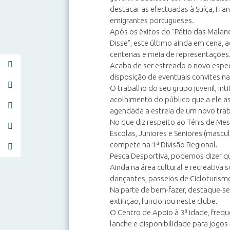
destacar as efectuadas à Suíça, Fra
emigrantes portugueses.
Após os êxitos do “Pátio das Malandr
Disse”, este último ainda em cena, 
centenas e meia de representações
Acaba de ser estreado o novo espec
disposição de eventuais convites na
O trabalho do seu grupo juvenil, in
acolhimento do público que a ele as
agendada a estreia de um novo trab
No que diz respeito ao Ténis de Mes
Escolas, Juniores e Seniores (mascu
compete na 1ª Divisão Regional.
Pesca Desportiva, podemos dizer qu
Ainda na área cultural e recreativa 
dançantes, passeios de Cicloturismo
Na parte de bem-fazer, destaque-se
extinção, funcionou neste clube.
O Centro de Apoio à 3ª idade, frequ
lanche e disponibilidade para jogos