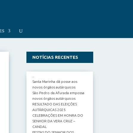
ES
NOTÍCIAS RECENTES
..
Santa Marinha dá posse aos
novos órgãos autárquicos
São Pedro da Afurada empossa
novos órgãos autárquicos
RESULTADO DAS ELEIÇÕES
AUTÁRQUICAS 2025
CELEBRAÇÕES EM HONRA DO
SENHOR DA VERA CRUZ –
CANDAL
FESTAS DO SENHOR DOS