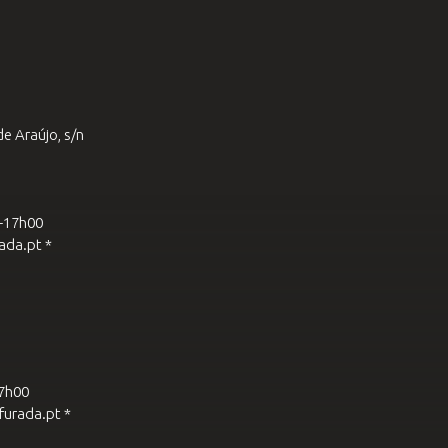
e Araújo, s/n
0-17h00
ada.pt *
17h00
furada.pt *