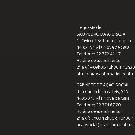
Freguesia de
SÃO PEDRO DA AFURADA
C. Cívico Rev. Padre Joaquim d
4400-354 Vila Nova de Gaia
Telefone: 22 772 41 17
Horário de atendimento:
2ª a 6ª – 09h00-12h30 e 13h3
afurada(a)santamarinhaeafur
GABINETE DE AÇÃO SOCIAL
Rua Cândido dos Reis, 545
4400-075 Vila Nova de Gaia
Telefone: 22 374 67 20
Horário de atendimento:
2ª a 6ª: 9h00-12h30 e 13h30-
acaosocial(a)santamarinhaea