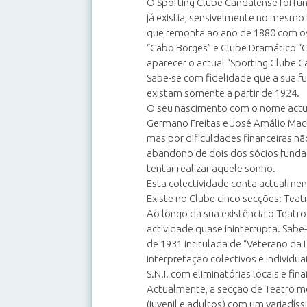
O Sporting Clube Candalense foi fu
já existia, sensivelmente no mesmo
que remonta ao ano de 1880 com os
“Cabo Borges” e Clube Dramático “
aparecer o actual “Sporting Clube C
Sabe-se com fidelidade que a sua f
existam somente a partir de 1924.
O seu nascimento com o nome actua
Germano Freitas e José Amálio Macha
mas por dificuldades financeiras não
abandono de dois dos sócios funda
tentar realizar aquele sonho.
Esta colectividade conta actualmen
Existe no Clube cinco secções: Teat
Ao longo da sua existência o Teat
actividade quase ininterrupta. Sab
de 1931 intitulada de “Veterano da L
interpretação colectivos e individu
S.N.I. com eliminatórias locais e fin
Actualmente, a secção de Teatro m
(juvenil e adultos) com um variadí